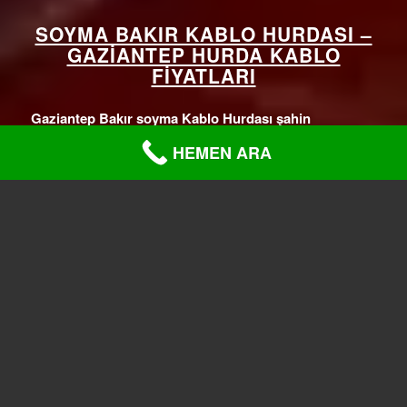
SOYMA BAKIR KABLO HURDASI –
GAZIANTEP HURDA KABLO
FIYATLARI
Gaziantep Bakır soyma Kablo Hurdası şahin
hurdacılık
olarak, bakır kablo hurdası gibi değerli
HEMEN ARA
malzemelerin geri dönüştürülmesi konusunda önemli bir
rol oynamaktayız.
Bakır kablo hurdası, elektrik tesisatlarından, elektrikli
cihazlardan ve diğer elektrikli ekipmanlardan elde edilen
bir hurda malzemelerden oluşmaktadır.
Bakır, elektrik akımını iyi iletir ve dayanıklıdır, bu nedenle
elektrik endüstrisinde önemli bir rol oynar.
Gaziantep’te
bakır kablo hurda fiyatları
, malzemenin
kalitesine, miktarına ve piyasa koşullarına bağlı olarak
değişebilir.