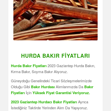
HURDA BAKIR FIYATLARI
Hurda Bakır Fiyatları
2023 Gaziantep Hurda Bakırı,
Kırma Bakır, Soyma Bakır Alıyoruz.
Güneydoğu Genelindeki Ticari Sözleşmelerimizde
Olduğu Gibi
Bakır Hurdası
Alımlarımızda Da
Bakır
Fiyatları
İçin
Yüksek Fiyat Garantisi Veriyoruz.
2023 Gaziantep Hurdacı Bakır Fiyatları
Ayrıca
İstediğiniz Taktirde Yerinden Alım Da Yapıyoruz.